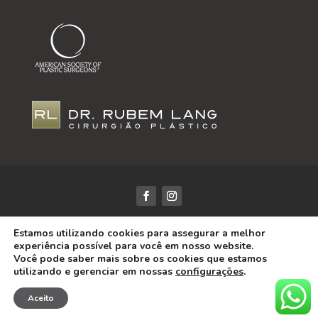
Dr. Rubem Lang / CRM-RS: 18425 | Todos os Direitos
Estamos utilizando cookies para assegurar a melhor
Reservados | Desenvolvido por
DRS Marketing
experiência possível para você em nosso website.
As informações desse site tem objetivo puramente
Você pode saber mais sobre os cookies que estamos
utilizando e gerenciar em nossas
configurações
.
informativo e não isenta a necessidade de consulta a
profissional capacitado e habilitado.
Aceito