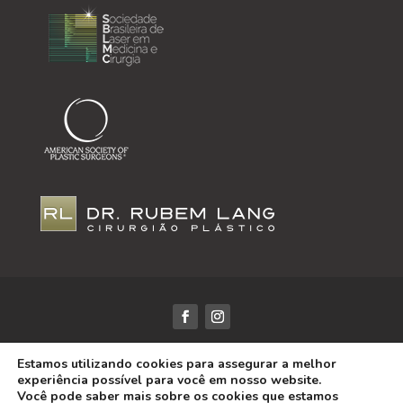
Dr. Rubem Lang / CRM-RS: 18425 | Todos os Direitos
Estamos utilizando cookies para assegurar a melhor
Reservados | Desenvolvido por
DRS Marketing
experiência possível para você em nosso website.
As informações desse site tem objetivo puramente
Você pode saber mais sobre os cookies que estamos