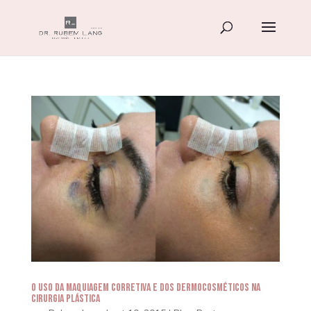
O uso da maquiagem corretiva e dos dermocosméticos na
cirurgia plástica