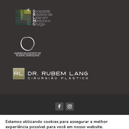
Dr. Rubem Lang / CRM-RS: 18425 | Todos os Direitos
Estamos utilizando cookies para assegurar a melhor
Reservados | Desenvolvido por
DRS Marketing
experiência possível para você em nosso website.