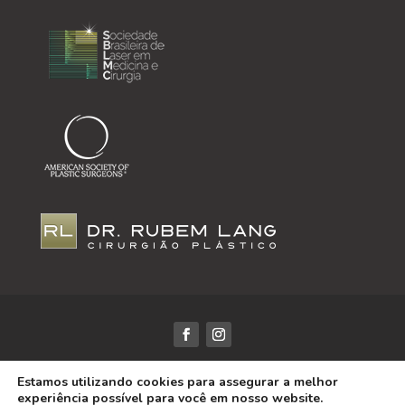
Dr. Rubem Lang / CRM-RS: 18425 | Todos os Direitos
Estamos utilizando cookies para assegurar a melhor
Reservados | Desenvolvido por
DRS Marketing
experiência possível para você em nosso website.