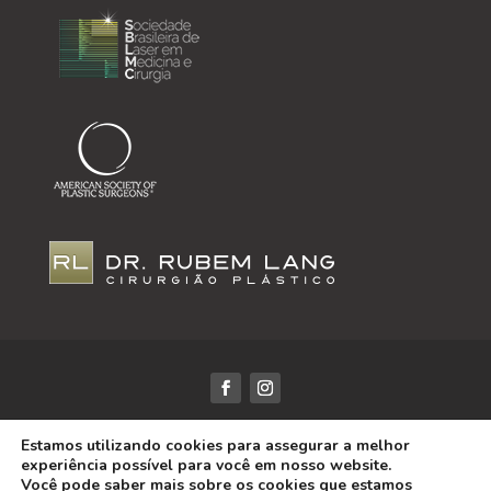
Dr. Rubem Lang / CRM-RS: 18425 | Todos os Direitos
Estamos utilizando cookies para assegurar a melhor
Reservados | Desenvolvido por
DRS Marketing
experiência possível para você em nosso website.
As informações desse site tem objetivo puramente
Você pode saber mais sobre os cookies que estamos